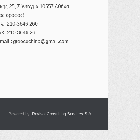
κης 25, Σύνταγμα 10557 Αθήνα
ος όροφος)
λ.: 210-3646 260
AX: 210-3646 261
mail : greecechina@gmail.com
Powered by:
Revival Consulting Services S.A.