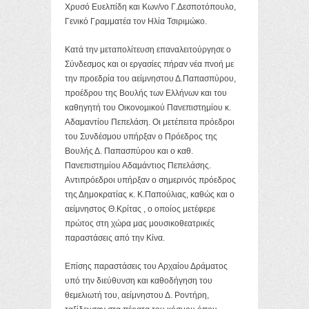
Χρυσό Ευελπίδη και Κων/νο Γ.Δεσποτόπουλο,
Γενικό Γραμματέα τον Ηλία Τσιριμώκο.
Κατά την μεταπολίτευση επαναλειτούργησε ο
Σύνδεσμος και οι εργασίες πήραν νέα πνοή με
την προεδρία του αείμνηστου Δ.Παπασπύρου,
προέδρου της Βουλής των Ελλήνων και του
καθηγητή του Οικονομικού Πανεπιστημίου κ.
Αδαμαντίου Πεπελάση. Οι μετέπειτα πρόεδροι
του Συνδέσμου υπήρξαν ο Πρόεδρος της
Βουλής Δ. Παπασπύρου και ο καθ.
Πανεπιστημίου Αδαμάντιος Πεπελάσης.
Αντιπρόεδροι υπήρξαν ο σημερινός πρόεδρος
της Δημοκρατίας κ. Κ.Παπούλιας, καθώς και ο
αείμνηστος Θ.Κρίτας , ο οποίος μετέφερε
πρώτος στη χώρα μας μουσικοθεατρικές
παραστάσεις από την Κίνα.
Επίσης παραστάσεις του Αρχαίου Δράματος
υπό την διεύθυνση και καθοδήγηση του
θεμελιωτή του, αείμνηστου Δ. Ροντήρη,