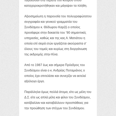
ταξίδευσαν στα πέρατα του κόσμου όπου
καταχειροκροτήθηκαν και μάγεψαν τα πλήθη.
Αξιοσημείωτη η παρουσία του πολυγραφώτατου
συγγραφέα και γενικού γραμματέα του
Συνδέσμου κ. Θόδωρου Καρζή ο οποίος
προσέφερε στην δεκαετία του ’90 σημαντικές
υπηρεσίες, καθώς και της κας Α. Ματιάτου η
οποία επί σειρά ετών εργάζεται ακούραστα σ’
όλους του τομείς και κυρίως στη διοργάνωση
της εκδρομής στην Κίνα.
Από το 1987 έως και σήμερα Πρόεδρος του
Συνδέσμου είναι ο κ. Ανδρέας Ποταμιάνος ο
οποίος έχει επιτελέσει και συνεχίζει να εκτελεί
αξιόλογο έργο.
Παράλληλα όμως πολλά άτομα, είτε ως μέλη του
Δ.Σ. είτε ως απλά μέλη και φίλοι του Συνδέσμου,
κατέβαλλαν και καταβάλλουν προσπάθειες για
την προώθηση των στόχων του Συνδέσμου.