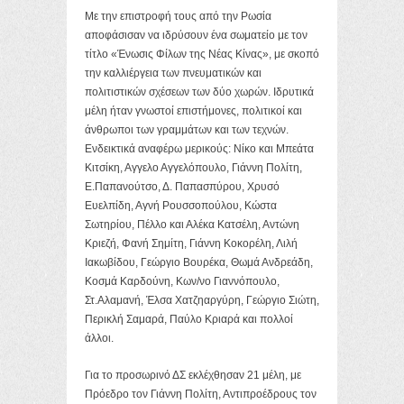
Με την επιστροφή τους από την Ρωσία
αποφάσισαν να ιδρύσουν ένα σωματείο με τον
τίτλο «Ένωσις Φίλων της Νέας Κίνας», με σκοπό
την καλλιέργεια των πνευματικών και
πολιτιστικών σχέσεων των δύο χωρών. Ιδρυτικά
μέλη ήταν γνωστοί επιστήμονες, πολιτικοί και
άνθρωποι των γραμμάτων και των τεχνών.
Ενδεικτικά αναφέρω μερικούς: Νίκο και Μπεάτα
Κιτσίκη, Αγγελο Αγγελόπουλο, Γιάννη Πολίτη,
Ε.Παπανούτσο, Δ. Παπασπύρου, Χρυσό
Ευελπίδη, Αγνή Ρουσσοπούλου, Κώστα
Σωτηρίου, Πέλλο και Αλέκα Κατσέλη, Αντώνη
Κριεζή, Φανή Σημίτη, Γιάννη Κοκορέλη, Λιλή
Ιακωβίδου, Γεώργιο Βουρέκα, Θωμά Ανδρεάδη,
Κοσμά Καρδούνη, Κων/νο Γιαννόπουλο,
Στ.Αλαμανή, Έλσα Χατζηαργύρη, Γεώργιο Σιώτη,
Περικλή Σαμαρά, Παύλο Κριαρά και πολλοί
άλλοι.
Για το προσωρινό ΔΣ εκλέχθησαν 21 μέλη, με
Πρόεδρο τον Γιάννη Πολίτη, Αντιπροέδρους τον