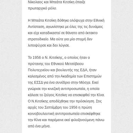
Νίκολαος και Μπεάτα Κιτσίκη έπαιξε
πρωταρχικό ρόλο.
Η Μπεάτα Κιτσίκη δόθηκε ολόψυχα στην Εθνική
Αντίσταση, αγωνίστηκε με όλες της τις δυνάμεις
και είχε καταδικαστεί σε θάνατο από έκτακτο
στρατοδικείο. Μα ούτε για μία στιγμή δεν
λιποψύχισε και δεν λύγισε.
Το 1956 ο Ν. Κιτσίκης, ο οποίος ήταν ο
πρύτανης του Εθνικού Μετσόβειου
Πολυτεχνείου και βουλευτής της ΕΔΑ, ήταν
καλεσμένος από την Ακαδημία των Επιστημών
της ΕΣΣΔ για ένα συνέδριο στην Μόσχα. Εκεί
γνώρισε την κινεζική αντιπροσωπεία, η οποία
κάλεσε το ζεύγος Κιτσίκη να επισκεφθεί την Κίνα.
Ο Ν.Κιτσίκης αποδέχθηκε την πρόσκληση. Στις
αρχές του Σεπτέμβρη του 1956 η πρώτη
κοινοβουλευτική αντιπροσωπεία επισκέφθηκε
την Κίνα και παρέμεινε εκεί φιλοξενούμενη πάνω
από ένα μήνα.