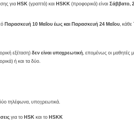
ασης για
HSK
(γραπτά) και
HSKK
(προφορικά) είναι
Σάββατο, 2
πό
Παρασκευή 10 Μαΐου έως και Παρασκευή 24 Μαΐου
, κάθε
ρική εξέταση)
δεν είναι υποχρεωτική
, επομένως οι μαθητές 
ρικά) ή και τα δύο.
ύο τηλέφωνα, υποχρεωτικά.
ήσεις
για το
HSK
και το
HSKK