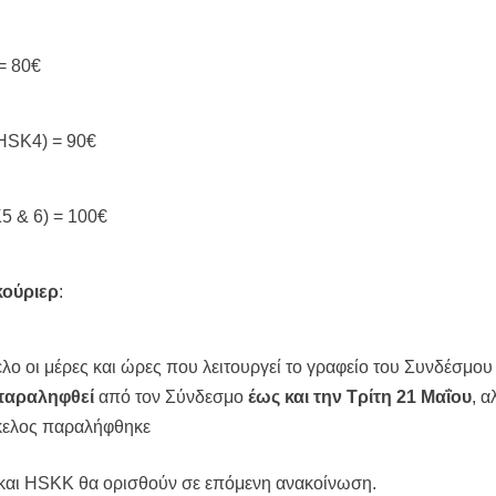
 = 80€
 HSK4) = 90€
5 & 6) = 100€
κούριερ
:
ο οι μέρες και ώρες που λειτουργεί το γραφείο του Συνδέσμου
παραληφθεί
από τον Σύνδεσμο
έως και την Τρίτη 21 Μαΐου
, 
άκελος παραλήφθηκε
 και HSKK θα ορισθούν σε επόμενη ανακοίνωση.