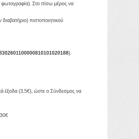
α φωτογραφία). Στο πίσω μέρος να
ν διαβατήριο) πιστοποιητικού
8302601100000810101020188
).
 έξοδα (3,5€), ώστε ο Σύνδεσμος να
130€