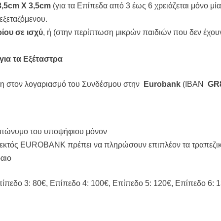
3,5
cm
Χ 3,5
cm
(για τα Επίπεδα από 3 έως 6 χρειάζεται μόνο μί
εξεταζόμενου.
ρίου
σε ισχύ
, ή (στην περίπτωση μικρών παιδιών που δεν έχου
για τα Εξέταστρα
ση στον λογαριασμό του Συνδέσμου στην
Eurobank
(ΙΒΑΝ
GR
ατεπώνυμο του υποψήφιου μόνον
 εκτός EUROBANK πρέπει να πληρώσουν επιπλέον τα τραπεζικά
ραιο
πίπεδο 3: 80€, Επίπεδο 4: 100€, Επίπεδο 5: 120€, Επίπεδο 6: 