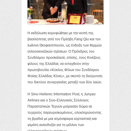
Η εκδήλωση κορυφώθηκε με την κοπή της
βασιλόπιτας από τον Πρέσβη Fang Qiu και τον
Ιωάννη Θεοφανόπουλο, ως ένδειξη των θερμών
ελληνοκινεζικών σχέσεων. Ο Πρόεδρος του
Συνδέσμου προσκάλεσε, επίσης, τους Κινέζους
φίλους της Ελλάδας να ενταχθούν στην
πρωτοβουλία «Κύκλος Φίλων του Συνδέσμου
Φιλίας Ελλάδας-Κίνας», με σκοπό τη διεύρυνση
του δικτύου συνεργασίας μεταξύ των δύο λαών.
Η Sino-Hellenic Information Post, η Junyao
Airlines και ο Σινο-Ελληνικός Σύλλογος
Παραστατικών Τεχνών μοίρασαν δώρα σε
τυχερούς παρευρισκομένους, ολοκληρώνοντας
τη βραδιά με μια ατμόσφαιρα εορταστική και
γεμάτη αισιοδοξία για το μέλλον των
ελληνοκινεζικών σχέσεων.