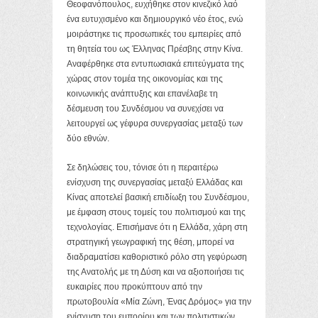
Θεοφανόπουλος, ευχήθηκε στον κινεζικό λαό
ένα ευτυχισμένο και δημιουργικό νέο έτος, ενώ
μοιράστηκε τις προσωπικές του εμπειρίες από
τη θητεία του ως Έλληνας Πρέσβης στην Κίνα.
Αναφέρθηκε στα εντυπωσιακά επιτεύγματα της
χώρας στον τομέα της οικονομίας και της
κοινωνικής ανάπτυξης και επανέλαβε τη
δέσμευση του Συνδέσμου να συνεχίσει να
λειτουργεί ως γέφυρα συνεργασίας μεταξύ των
δύο εθνών.
Σε δηλώσεις του, τόνισε ότι η περαιτέρω
ενίσχυση της συνεργασίας μεταξύ Ελλάδας και
Κίνας αποτελεί βασική επιδίωξη του Συνδέσμου,
με έμφαση στους τομείς του πολιτισμού και της
τεχνολογίας. Επισήμανε ότι η Ελλάδα, χάρη στη
στρατηγική γεωγραφική της θέση, μπορεί να
διαδραματίσει καθοριστικό ρόλο στη γεφύρωση
της Ανατολής με τη Δύση και να αξιοποιήσει τις
ευκαιρίες που προκύπτουν από την
πρωτοβουλία «Μία Ζώνη, Ένας Δρόμος» για την
ενίσχυση του εμπορίου και των πολιτιστικών