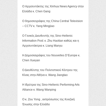
O Αρχισυντάκτης της Xinhua News Agency στην
Ελλάδα κ. Chen Gang
Ο δημοσιογράφος της China Central Television
– CCTV κ. Yang Mingjiao
Ο Γενικός Διευθυντής της Sino-Hellenic
Information Post: κ. Zhu Haotian καθώς και η
Αρχισυντάκτρια κ. Liang Manyu
Η Δημοσιαγράφος του Nouvelles D’Europe κ.
Chen Xueyan
Ο Διευθύντης του Πολιτιστικού Κέντρου της
Κίνας στην Αθήνα κ. Wang Jiangtao
Η Ιδρύτρια της Sino-Hellenic Performing Arts
Alliance κ. Wang Wanping
Ο κ. Zou Yong , εκπρόσωπος της Κινεζική
Ένωσης στην Ελλάδα